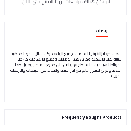
لم تكن هناك مراجعات لهذا المنتج حتى الآن.
وصف
سمنت جو لازالة بقايا الاسمنت بجميع انواعه مركب سائل شديد الحمضيه
لازاله بقايا الاسمنت ومزيل بقايا الدهانات وجميع الاتساخات من علي
الحوائط السيراميك والاسطح فهو امن علي جميع الاسطح ومزيل صدا
الحديد ومزيل اصفرار الناتج من اثار المياه والحديد علي الارضيات والترضبات
الجيريه
Frequently Bought Products