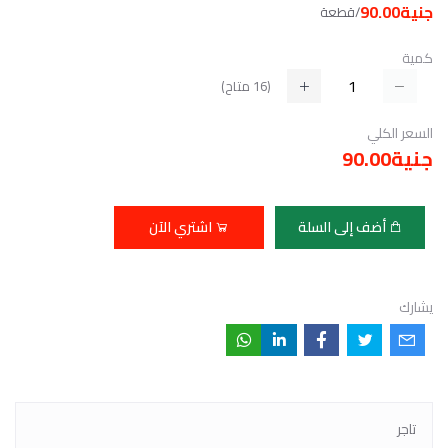
جنية90.00
/قطعة
كمية
(
16
متاح)
السعر الكلي
جنية90.00
أضف إلى السلة
اشتري الآن
يشارك
تاجر