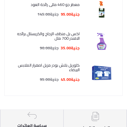
معطر جو 460 مللي رائحة العود
جنية95.00
جنية145.00
اكس بل منظف الزجاج والكريستال برائحه
الافندر 700 ملل
جنية35.00
جنية90.00
كلوريل بلتش بودر مزيل اصفرار الملابس
البيضاء
جنية45.00
جنية95.00
سياسة العائدات