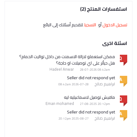
استفسارات المنتج (2)
تسجيل الدخول
أو
التسجيل
لتقديم أسئلتك إلى البائع
اسئلة اخرى
ممكن استعملو لازالة الاسمنت من داخل تواليت الحمام؟
Q
هل حيأثر على اي توصيلات او حاجة؟
Hadeel Anwar
28-07-2026 08:42am
Seller did not respond yet
A
ابراهيم صالح
28-07-2026 08:42am
مافيش توصيل لاسماعيليه ليه
Q
Eman mohamed
27-08-2025 20:12pm
Seller did not respond yet
A
ابراهيم صالح
27-08-2025 20:12pm