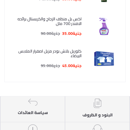
اكس بل منظف الزجاج والكريستال برائحه
الافندر 700 ملل
جنية35.00
جنية90.00
كلوريل بلتش بودر مزيل اصفرار الملابس
البيضاء
جنية45.00
جنية95.00
سياسة العائدات
البنود و الظروف