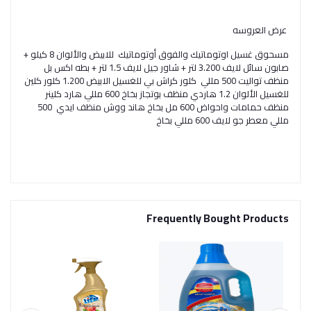
عرض العروسه
مسحوق غسيل اوتوماتيك والفوق أوتوماتيك للابيض والألوان 8 كيلو +
صابون سائل لايف 3.200 لتر + شاور جيل لايف 1.5 لتر + بطه اكس بل
منظف تواليت 500 مللي كلور كراش بي للغسيل الابيض 1.200 كلور كلين
للغسيل الألوان 1.2 هاردي منظف بوتجاز بخاخ 600 مللي هارد كلينر
منظف حمامات واحواض 600 مل بخاخ هاند ووش منظف ايدي 500
مللي معطر جو لايف 600 مللي بخاخ
Frequently Bought Products