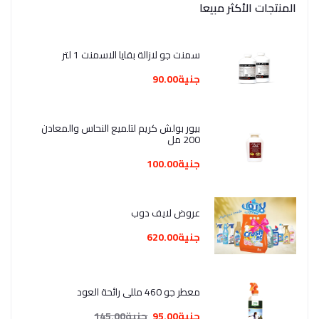
المنتجات الأكثر مبيعا
سمنت جو لازالة بقايا الاسمنت 1 لتر
جنية90.00
بيور بولش كريم لتلميع النحاس والمعادن
200 مل
جنية100.00
عروض لايف دوب
جنية620.00
معطر جو 460 مللي رائحة العود
جنية95.00
جنية145.00