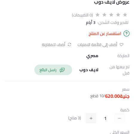
عروض لايف دوب
(0 التقييمات)
تقدير وقت الشحن:
3 أيام
استفسار عن المنتج
أضف إلى قائمة الامنيات
أضف للمقارنة
الماركة
مصري
تم بيعها من
لايف دوب
راسل البائع
قبل
سعر
جنية620.00
/10 قطع
كمية
(
3
متاح)
السعر الكلي