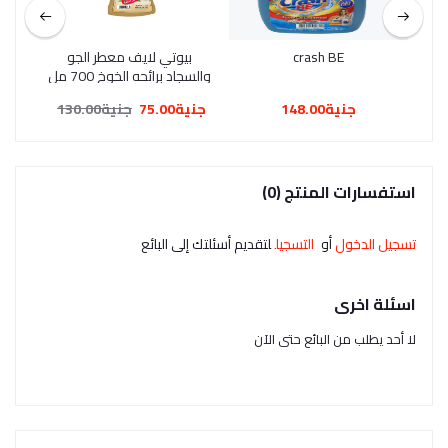
crash BE
بيوتي لايف معطر الجو
ابلك
والسجاد برائحه الخوخ 700 مل
جنية148.00
جنية75.00
جنية130.00
جنية5.00
استفسارات المنتج (0)
تسجيل الدخول
أو
التسجيل
لتقديم أسئلتك إلى البائع
اسئلة اخرى
لا أحد يطلب من البائع حتى الآن