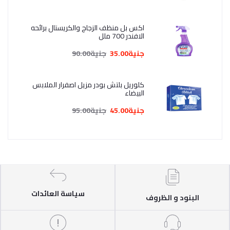
اكس بل منظف الزجاج والكريستال برائحه
الافندر 700 ملل
جنية35.00
جنية90.00
كلوريل بلتش بودر مزيل اصفرار الملابس
البيضاء
جنية45.00
جنية95.00
سياسة العائدات
البنود و الظروف