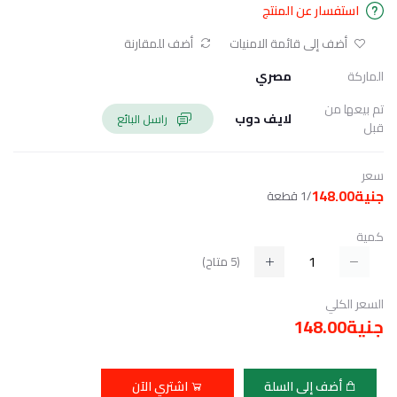
استفسار عن المنتج
أضف إلى قائمة الامنيات
أضف للمقارنة
الماركة
مصري
تم بيعها من
لايف دوب
راسل البائع
قبل
سعر
جنية148.00
/1 قطعة
كمية
(
5
متاح)
السعر الكلي
جنية148.00
أضف إلى السلة
اشتري الآن