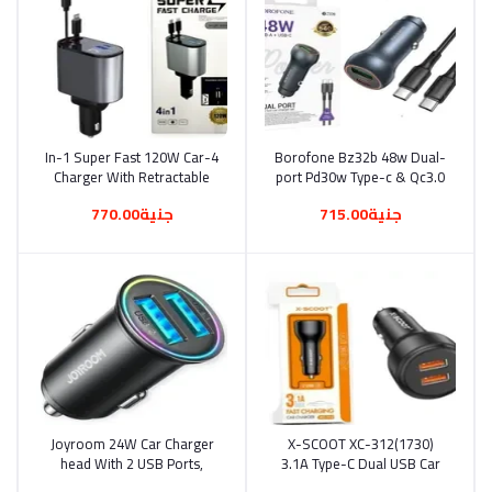
4-In-1 Super Fast 120W Car
أضف إلى السلة
Borofone Bz32b 48w Dual-
أضف إلى السلة
Charger With Retractable
port Pd30w Type-c & Qc3.0
Cables (Type-C And IOS), 2
Usb Car Charger With 1m
جنية715.00
جنية770.00
USB Ports, And Digital
Metal Type-c Cable (1785)
Display (1741)
Joyroom 24W Car Charger
أضف إلى السلة
X-SCOOT XC-312(1730)
أضف إلى السلة
head With 2 USB Ports,
3.1A Type-C Dual USB Car
Small Metal Design (1702)
Charger