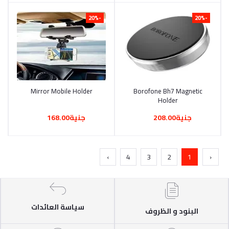
-20%
-20%
Mirror Mobile Holder
أضف إلى السلة
Borofone Bh7 Magnetic
أضف إلى السلة
Holder
جنية208.00
جنية168.00
›
4
3
2
1
‹
سياسة العائدات
البنود و الظروف