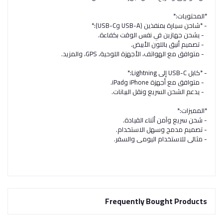
*المحتويات:*
- *شاحن سيارة بمنفذين (USB-A وUSB-C):*
- يشحن جهازين في نفس الوقت بكفاءة.
- تصميم أنيق باللون الأبيض.
- متوافق مع الهواتف، الأجهزة اللوحية، GPS، والمزيد.
- *كابل USB-C إلى Lightning:*
- متوافق مع أجهزة iPhone وiPad.
- يدعم الشحن السريع ونقل البيانات.
*المميزات:*
- شحن سريع وآمن أثناء القيادة.
- تصميم مدمج وسهل الاستخدام.
- مثالي للاستخدام اليومي والسفر.
Frequently Bought Products