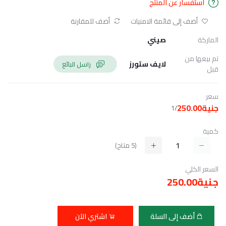
استفسار عن المنتج
أضف إلى قائمة الامنيات
أضف للمقارنة
الماركة
صيني
تم بيعها من
لايف ستورز
راسل البائع
قبل
سعر
جنية250.00
/1
كمية
(
5
متاح)
السعر الكلي
جنية250.00
أضف إلى السلة
اشتري الآن