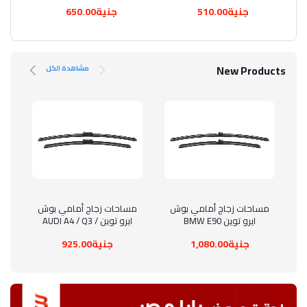
هدية
جنية510.00
جنية650.00
New Products
مشاهدة الكل
أضف إلى السلة
مساحات زجاج أمامي بوش
أضف إلى السلة
مساحات زجاج أمامي بوش
مس
ايرو توين BMW E90
ايرو توين AUDI A4 / Q3 /
Q5
جنية1,080.00
جنية925.00