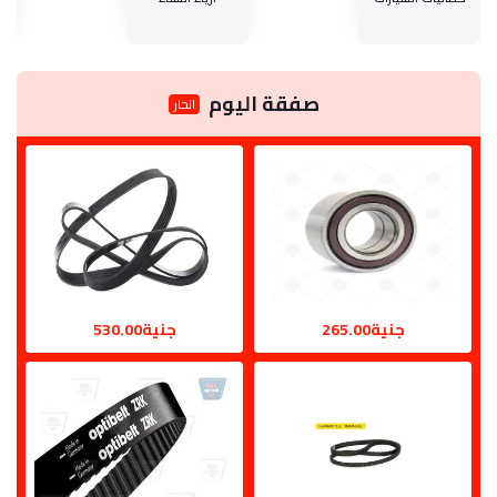
صفقة اليوم
الحار
جنية265.00
جنية530.00