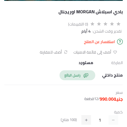
بادي اسبلاش MORGAN اوريجنال
(0 التقييمات)
تقدير وقت الشحن:
4 أيام
استفسار عن المنتج
أضف إلى قائمة الامنيات
أضف للمقارنة
الماركة
مستورد
منتج داخلي
راسل البائع
سعر
جنية990.00
/12قطعة
كمية
(
100
متاح)