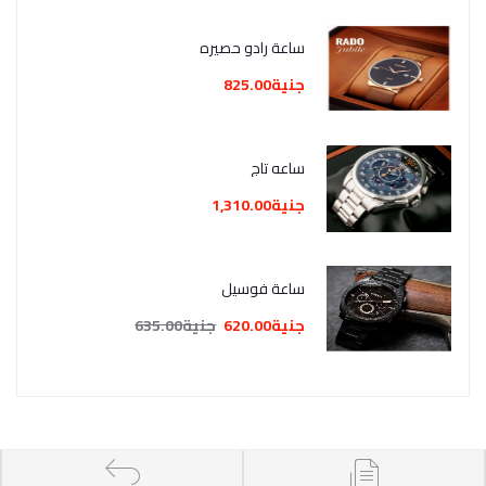
ساعة رادو حصيره
جنية825.00
ساعه تاج
جنية1,310.00
ساعة فوسيل
جنية620.00
جنية635.00