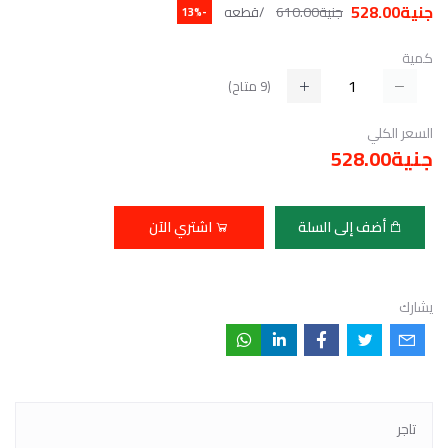
جنية528.00
جنية610.00
/قطعه
-13%
كمية
(
9
متاح)
السعر الكلي
جنية528.00
أضف إلى السلة
اشتري الآن
يشارك
تاجر