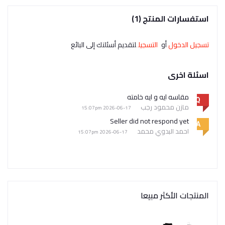
استفسارات المنتج (1)
تسجيل الدخول
أو
التسجيل
لتقديم أسئلتك إلى البائع
اسئلة اخرى
مقاسه ايه و ايه خامته
Q
مازن محمود رجب
17-06-2026 15:07pm
Seller did not respond yet
A
احمد البدوي محمد
17-06-2026 15:07pm
المنتجات الأكثر مبيعا