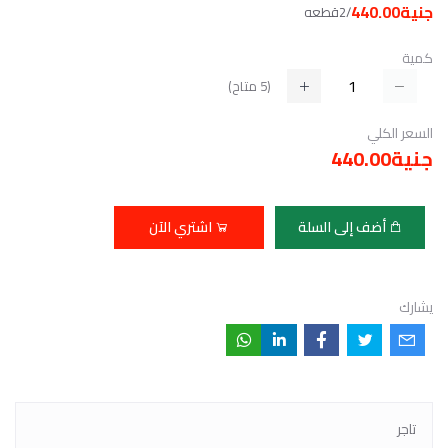
جنية440.00
/2قطعه
كمية
(
5
متاح)
السعر الكلي
جنية440.00
أضف إلى السلة
اشتري الآن
يشارك
تاجر