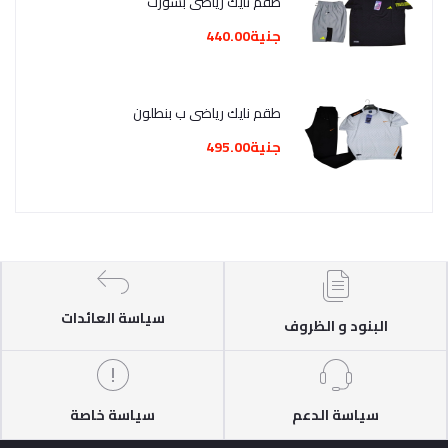
طقم نايك رياضي بشورت
جنية440.00
طقم نايك رياضي ب بنطلون
جنية495.00
سياسة العائدات
البنود و الظروف
سياسة الدعم
سياسة خاصة