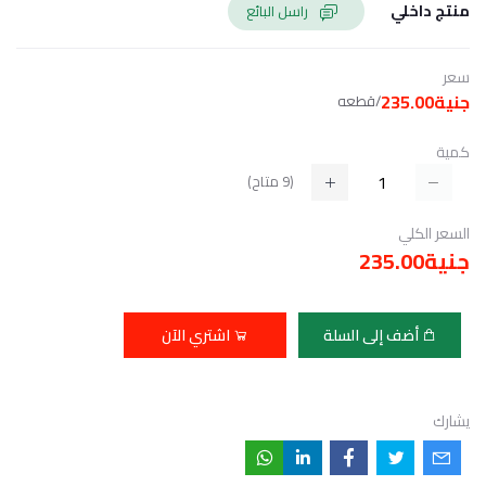
منتج داخلي
راسل البائع
سعر
جنية235.00
/قطعه
كمية
(
9
متاح)
السعر الكلي
جنية235.00
أضف إلى السلة
اشتري الآن
يشارك