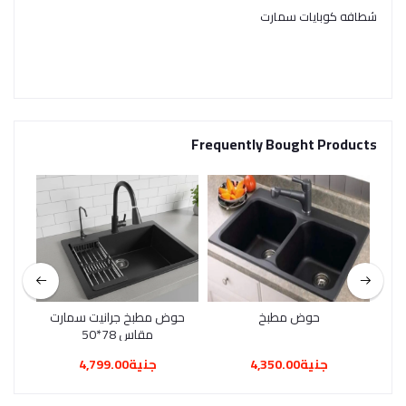
شطافه كوبايات سمارت
Frequently Bought Products
حوض مطبخ
حوض مطبخ جرانيت سمارت
حو
مقاس 78*50
جنية4,350.00
جنية4,799.00