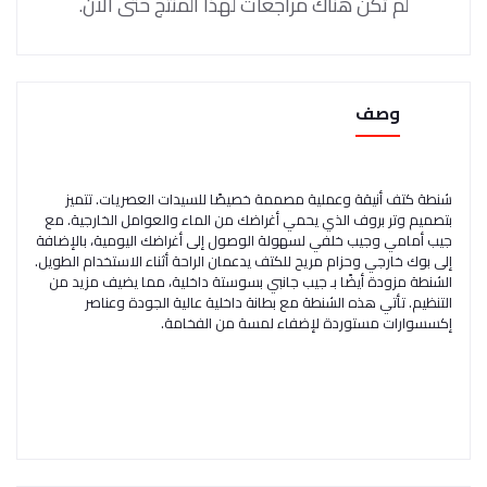
لم تكن هناك مراجعات لهذا المنتج حتى الآن.
وصف
شنطة كتف أنيقة وعملية مصممة خصيصًا للسيدات العصريات. تتميز
بتصميم وتر بروف الذي يحمي أغراضك من الماء والعوامل الخارجية. مع
جيب أمامي وجيب خلفي لسهولة الوصول إلى أغراضك اليومية، بالإضافة
إلى بوك خارجي وحزام مريح للكتف يدعمان الراحة أثناء الاستخدام الطويل.
الشنطة مزودة أيضًا بـ جيب جانبي بسوستة داخلية، مما يضيف مزيد من
التنظيم. تأتي هذه الشنطة مع بطانة داخلية عالية الجودة وعناصر
إكسسوارات مستوردة لإضفاء لمسة من الفخامة.