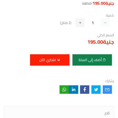
جنية195.00
/قطعه
كمية
(
2
متاح)
السعر الكلي
جنية195.00
أضف إلى السلة
اشتري الآن
يشارك
تاجر