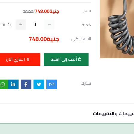
سعر
جنية748.00
/قطعه
(
2
متاح
كمية
جنية748.00
السعر الكلي
أضف إلى السلة
اشتري الآن
يشارك
قييمات والتقييمات