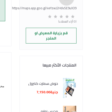
https://maps.app.goo.gl/xeYzwJ2HdvSE9uX39
(0 آراء العملاء)
قم بزيارة المعرض او
المتجر
المنتجات الأكثر مبيعا
حوض سمارت كنترول
محبس
جنية7,150.00
محبس زوايه