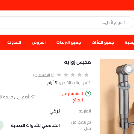
يسية
جميع الفئات
جميع البرندات
العروض
المدونة
محبس زوايه
(0 التقييمات)
تقدير وقت الشحن:
5 أيام
استفسار عن
أضف إلى قائمة الا
المنتج
الماركة
تركي
تم بيعها من
الشافعي للأدوات الصحية
قبل