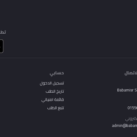
تطب
اتصال
حسابي
تسجيل الدخول
Babamisr 
تاريخ الطلب
قائمة امنياتي
0155
تتبع الطلب
لكتروني
admin@babam