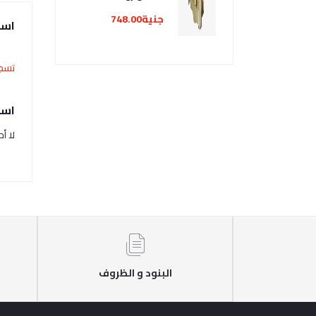
جنية748.00
است
تسجي
اسئ
لا أ
البنود و الظروف