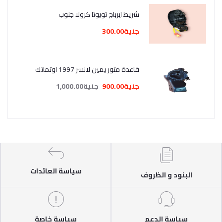
شريط ايرباج تويوتا كرولا جنوب
جنية300.00
قاعدة متور يمين لانسر 1997 اوتماتك
جنية900.00
جنية1,000.00
سياسة العائدات
البنود و الظروف
سياسة الدعم
سياسة خاصة