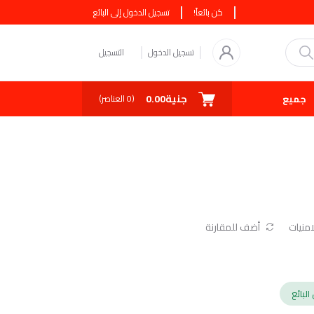
كن بائعاً!
تسجيل الدخول إلى البائع
تسجيل الدخول
التسجيل
جنية0.00
جميع البائعين
كوبونات
صفقة اليوم
(
0
العناصر)
منيات
أضف للمقارنة