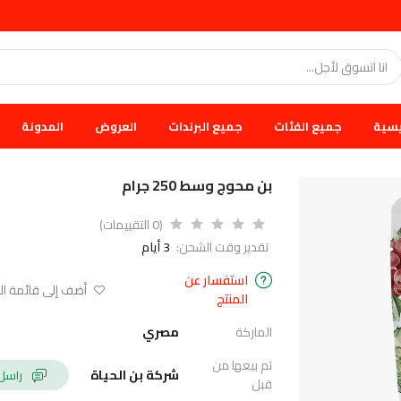
يسية
جميع الفئات
جميع البرندات
العروض
المدونة
بن محوج وسط 250 جرام
(0 التقييمات)
تقدير وقت الشحن:
3 أيام
استفسار عن
أضف إلى قائمة الا
المنتج
الماركة
مصري
تم بيعها من
شركة بن الحياة
راسل البائع
قبل