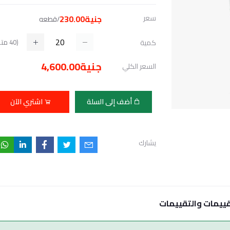
سعر
جنية230.00
/قطعه
(
40
متا
كمية
جنية4,600.00
السعر الكلي
أضف إلى السلة
اشتري الآن
يشارك
قييمات والتقييمات