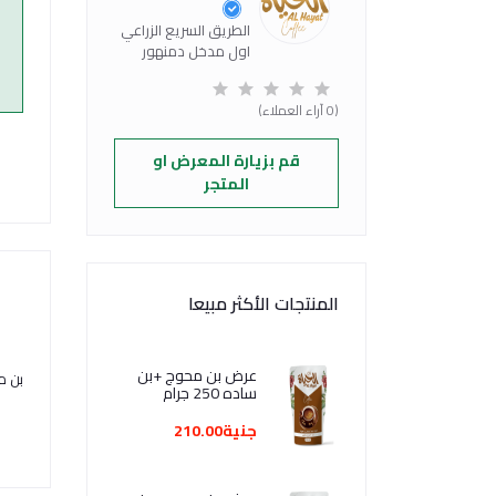
الطريق السريع الزراعي
اول مدخل دمنهور
(0 آراء العملاء)
قم بزيارة المعرض او
المتجر
المنتجات الأكثر مبيعا
عرض بن محوج +بن
بن مح
ساده 250 جرام
جنية210.00