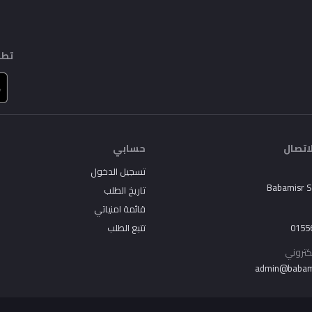
تطب
اتصال
حسابي
تسجيل الدخول
Babamisr 
تاريخ الطلب
قائمة امنياتي
0155
تتبع الطلب
لكتروني
admin@babam