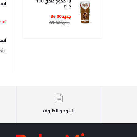
بن محوج غامق 100
است
جرام
جنية84.00
تسجي
جنية85.00
اسئ
لا أ
البنود و الظروف