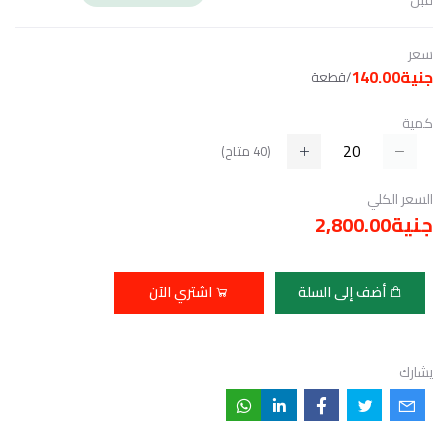
قبل
سعر
جنية140.00
/قطعة
كمية
(
40
متاح)
السعر الكلي
جنية2,800.00
أضف إلى السلة
اشتري الآن
يشارك