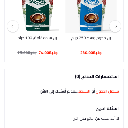
بن محوج وسط 250 جرام
بن ساده غامق 100 جرام
بن 
جنية230.00
جنية74.00
جنية75.00
استفسارات المنتج (0)
تسجيل الدخول
أو
التسجيل
لتقديم أسئلتك إلى البائع
اسئلة اخرى
لا أحد يطلب من البائع حتى الآن