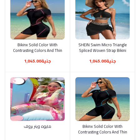
Bikinx Solid Color With
أضف إلى السلة
SHEIN Swim Micro Triangle
أضف إلى السلة
Contrasting Colors And Thin
Spliced Woven Strap Bikini
Edges And Spliced Mesh
Set, Swimwear Bathing Suit
جنية1,045.00
جنية1,045.00
Short-Sleeved Four-Corner
Beach Outfit Summer
Sports One-Piece Surf Suit
Vacation,Summer Beach
For Summer Beach
Vacation Vacation
أضف إلى السلة
مايوه ويتر بروف
Bikinx Solid Color With
أضف إلى السلة
Contrasting Colors And Thin
Edges And Spliced Mesh