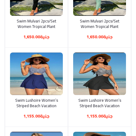
Swim Mulvari 2pcs/Set
أضف إلى السلة
Swim Mulvari 2pcs/Set
أضف إلى السلة
Women Tropical Plant
Women Tropical Plant
Floral Print Tight Fit Long
Floral Print Tight Fit Long
جنية1,650.00
جنية1,650.00
Sleeve Casual Beach
Sleeve Casual Beach
Holiday Burkini Swimsuit
Holiday Burkini Swimsuit
Set, Spring/Summer
Set, Spring/Summer
Swim Lushoire Women’s
أضف إلى السلة
Swim Lushoire Women’s
أضف إلى السلة
Striped Beach Vacation
Striped Beach Vacation
Dress With Hollow Out
Dress With Hollow Out
جنية1,155.00
جنية1,155.00
Chest And Criss-Cross
Chest And Criss-Cross
Straps Summer
Straps Summer