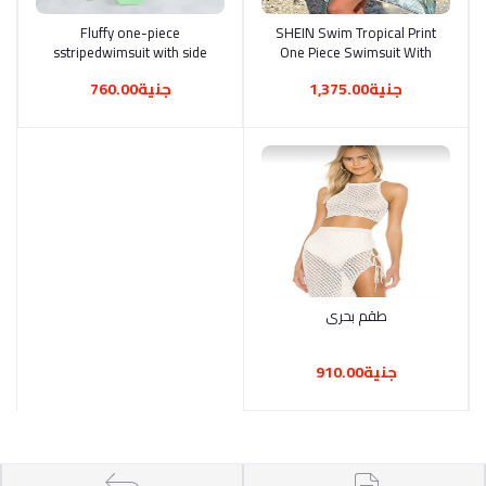
Fluffy one-piece
أضف إلى السلة
SHEIN Swim Tropical Print
أضف إلى السلة
sstripedwimsuit with side
One Piece Swimsuit With
ties and open back with
Cover Up,Summer Beach
جنية1,375.00
جنية760.00
halter tie
طقم بحرى
أضف إلى السلة
جنية910.00