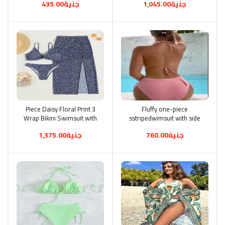
جنية1,045.00
جنية435.00
Short-Sleeved Four-Corner
Sports One-Piece Surf Suit
For Summer Beach
Vacation Vacation
3 Piece Daisy Floral Print
أضف إلى السلة
Fluffy one-piece
أضف إلى السلة
Wrap Bikini Swimsuit with
sstripedwimsuit with side
Coastal Skirt
ties and open back with
جنية760.00
جنية1,375.00
halter ties