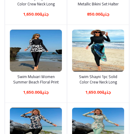
Color Crew Neck Long
Metallic Bikini Set Halter
Sleeve Swimsuit And
Triangle Bra & Tie Side
جنية850.00
جنية1,650.00
Drawstring Waist Skirt
Bottom & Cover Up Skirt 3
Burkini Set, Summer Beach
Piece Bathing Suit
Arabic Clothing
Swim Mulvari Women
أضف إلى السلة
Swim Shayni 1pc Solid
أضف إلى السلة
Summer Beach Floral Print
Color Crew Neck Long
Long Sleeve Top And Solid
Sleeve Swimsuit And
جنية1,650.00
جنية1,650.00
Color Pants Vacation
Drawstring Waist Skirt
Burkini Two-Piece Outfit
Burkini Set, Summer Beach
Arabic Clothing
Arabic Clothing