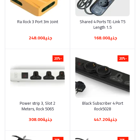
Ra Ilock 3 Port 3m Joint
أضف إلى السلة
Shared 4 Ports TE-Link T5
أضف إلى السلة
Length 1.5
جنية168.00
جنية248.00
-20%
-20%
Power strip 3, Slot 2
أضف إلى السلة
Black Subscriber 4 Port
أضف إلى السلة
Meters, Ilock 5065
Ilock5028
جنية447.20
جنية308.00
-20%
-20%