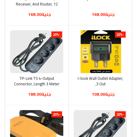
Receiver, And Router, 12
Volts, 2 Amps, Easy Max
جنية168.00
جنية168.00
-20%
-20%
TP-Link T5 4-Output
أضف إلى السلة
I-look Wall Outlet Adapter,
أضف إلى السلة
Connector, Length 3 Meter
3 Out,
جنية108.00
جنية188.00
-20%
-20%