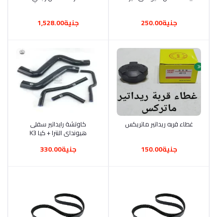
جنية250.00
جنية1,528.00
أضف إلى السلة
غطاء قربه ريداتير ماتريكس
أضف إلى السلة
كاوتشة رايداتير سفلى
هيونداى النترا + كيا K3
جنية150.00
جنية330.00