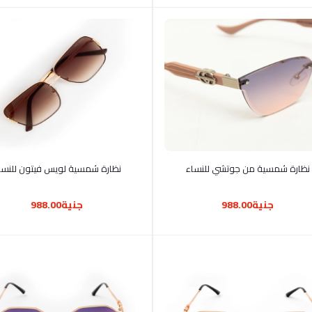
أضف إلى السلة
أضف إلى السلة
نظارة شمسية من جوتشي للنساء
جنية988.00
جنية988.00