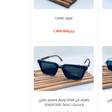
أضف إلى السلة
نظارة Cartier
جنية1,000.00
أضف إلى السلة
م عصري
نظارتك من UOVA وتميّز بتصميم عصري
وعدسات حماية عالية الجودة.