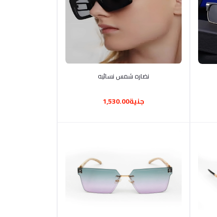
أضف إلى السلة
نضاره شمس نسائيه
جنية1,530.00