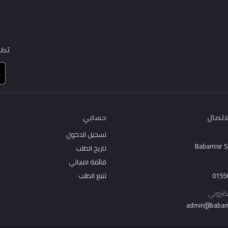
تطب
اتصال
حسابي
تسجيل الدخول
Babamisr 
تاريخ الطلب
قائمة امنياتي
0155
تتبع الطلب
لكتروني
admin@babam