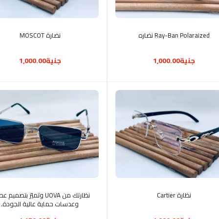
أضف إلى السلة
أضف إلى السلة
Ray-Ban Polaraized نضاره
نضارة MOSCOT
جنية1,000.00
جنية1,000.00
أضف إلى السلة
أضف إلى السلة
نظارة Cartier
نظارتك من UOVA وتميّز بتصمي
وعدسات حماية عالية الجودة.