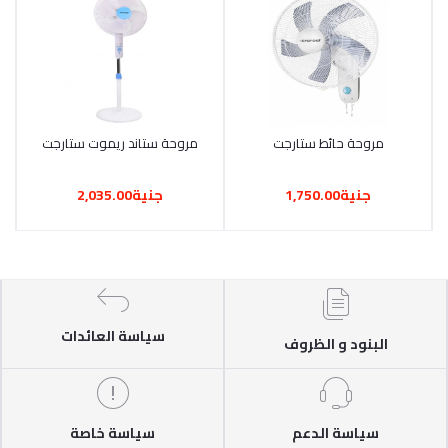
أضف إلى السلة
مروحة حائط ستارجت
أضف إلى السلة
مروحة ستاند ريموت ستارجت
جنية1,750.00
جنية2,035.00
سياسة العائدات
البنود و الظروف
سياسة الدعم
سياسة خاصة