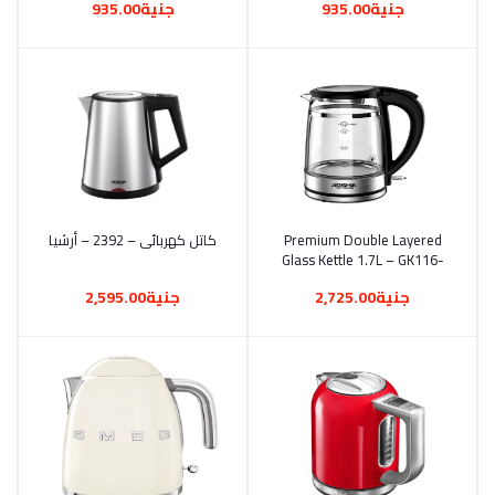
جنية935.00
جنية935.00
أضف إلى السلة
Premium Double Layered
كاتل كهربائى – 2392 – أرشيا
أضف إلى السلة
Glass Kettle 1.7L – GK116-
2961 – Arshia
جنية2,725.00
جنية2,595.00