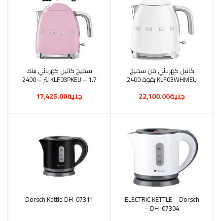
أضف إلى السلة
كاتيل كهربائي من سميج
أضف إلى السلة
سميج كاتيل كهربائي بينك
KLF03WHMEU بقوة 2400
KLF03PKEU – 1.7 لتر – 2400
واط – 1.7 لتر | أبيض
وات
جنية22,100.00
جنية17,425.00
أضف إلى السلة
ELECTRIC KETTLE – Dorsch
أضف إلى السلة
Dorsch Kettle DH-07311
– DH-07304