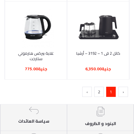
كاتل 2 فى 1 – 3192 – أرشيا
أضف إلى السلة
أضف إلى السلة
غلاية بيركس هارموني
ستارجت
جنية6,350.00
جنية775.00
›
2
1
‹
سياسة العائدات
البنود و الظروف