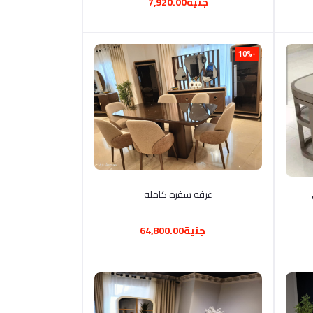
جنية7,920.00
-10%
أضف إلى السلة
غرفه سفره كامله
جنية64,800.00