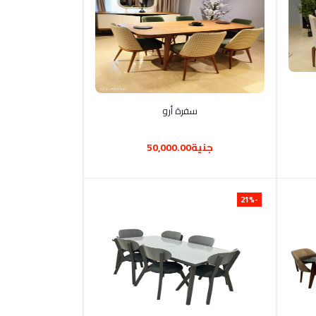
أضف إلى السلة
سفرة أرو
جنية50,000.00
-21%