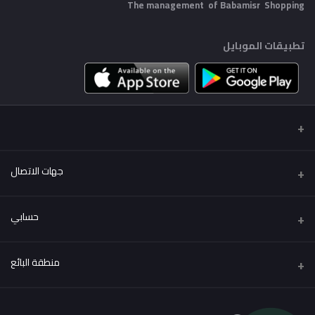
The management of Babamisr
Shopping
تطبيقات الموبايل
جهات الاتصال
عنوان
حسابي
Babamisr Shopping
تسجيل الدخول
هاتف
منطقة البائع
01556067621
تاريخ الطلب
كن بائعًا
قدم الآن
البريد الإلكتروني
قائمة امنياتي