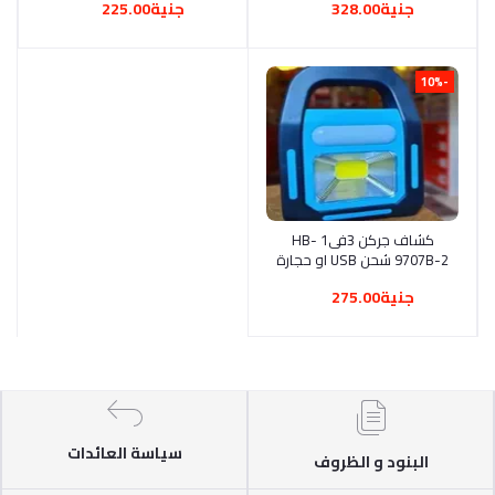
جنية328.00
جنية225.00
-10%
أضف إلى السلة
كشاف جركن 3فى1 HB-
9707B-2 شحن USB او حجارة
قلم
جنية275.00
سياسة العائدات
البنود و الظروف