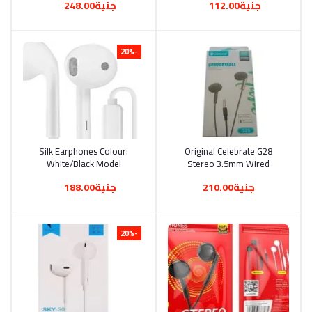
جنية112.00
جنية248.00
-20%
Silk Earphones Colour:
أضف إلى السلة
Original Celebrate G28
أضف إلى السلة
White/Black Model
Stereo 3.5mm Wired
Number: D42 Connection:
Earphones Blac
جنية210.00
جنية188.00
Wired Compatible With:
Multiple Models Type: In-
Ear Headphones
Microphone Included: Yes
-20%
Noise Cancellation Feature:
Yes