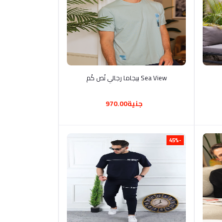
أضف إلى السلة
Sea View بيجاما رجالي نُص كُم
جنية970.00
-45%