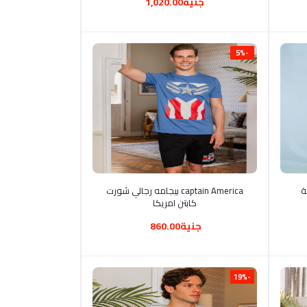
جنية1,020.00
-5%
أضف إلى السلة
لة
captain America بيجامه رجالي شورت
كابتن امريكا
جنية860.00
-19%