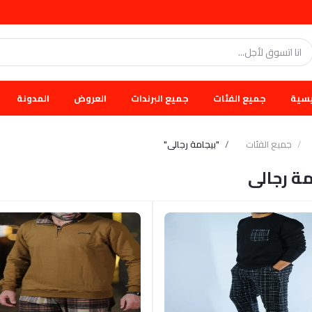
يسية
جميع الفئات
جميع البرندات
العروض
المدونة
جميع الفئات
"بيجامة رجالى"
مة رجالى