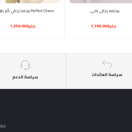
أضف إلى السلة
أضف إلى السلة
بيجامه رجالي باجي
Perfect Chaos بيجاما رجالي كُم طويل
جنية1,190.00
جنية1,350.00
سياسة العائدات
سياسة الدعم
تطب