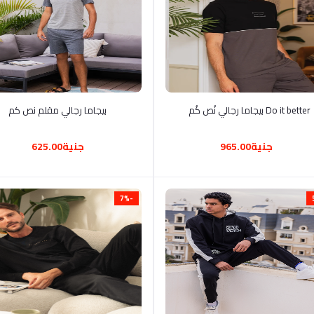
أضف إلى السلة
أضف إلى السلة
Do it better بيجاما رجالي نُص كُم
بيجاما رجالي مقلم نص كم
جنية965.00
جنية625.00
-7%