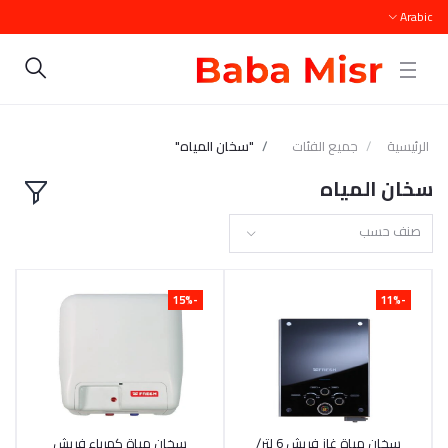
Arabic
الرئيسية
جميع الفئات
"سخان المياه"
سخان المياه
صنف حسب
-15%
-11%
أضف إلى السلة
سخان مياة غاز فريش 6 لتر/
أضف إلى السلة
سخان مياة كهرباء فريش