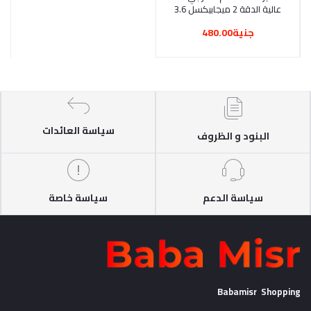
عالية الدقة 2 ميجابيكسل 3.6
ملم من هيكفيجين، DS-
جنية480.00
2CE16D0T-EXIPF، سلكي،
أبيض
سياسة العائدات
البنود و الظروف
سياسة الدعم
سياسة خاصة
Babamisr Shopping