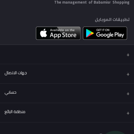
The management of Babamisr
Shopping
تطبيقات الموبايل
جهات الاتصال
عنوان
حسابي
Babamisr Shopping
تسجيل الدخول
هاتف
منطقة البائع
01556067621
تاريخ الطلب
كن بائعًا
قدم الآن
البريد الإلكتروني
قائمة امنياتي