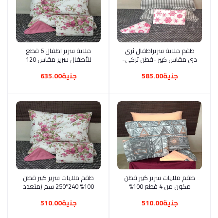
أضف إلى السلة
طقم ملاية سريراطفال ثرى
أضف إلى السلة
ملاية سرير اطفال 6 قطع
دى مقاس كبير -قطن تركى-
للأطفال سرير مقاس 120
-عدد 6 ملاية 240 سم-
3dملاية 240 ملايتين
جنية585.00
جنية635.00
2كيس مخدده 125*45 سم
ومخدتين وخدديتين
-2كيس خدادية 52*72 سم،
متعدد مزيج القطن
أضف إلى السلة
طقم ملايات سرير كبير قطن
أضف إلى السلة
طقم ملايات سرير كبير قطن
مكون من 4 قطع 100%
100% 240*250 سم (متعدد
240*250 سم (متعدد الالوان
الالوان )
جنية510.00
جنية510.00
)