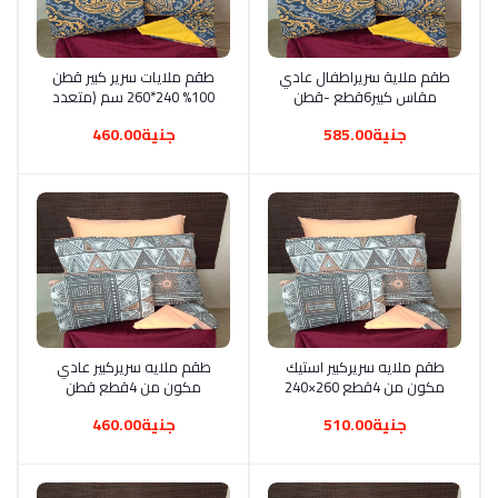
أضف إلى السلة
طقم ملاية سريراطفال عادي
أضف إلى السلة
طقم ملايات سرير كبير قطن
مقاس كبير6قطع -قطن
100% 240*260 سم (متعدد
تركى -عدد1 ملاية 240 سم-
الالوان )
جنية585.00
جنية460.00
2كيس مخدده 125*45 سم
-2كيس خدادية 52*72 سم
أضف إلى السلة
طقم ملايه سريركبير استيك
أضف إلى السلة
طقم ملايه سريركبير عادي
مكون من 4قطع 260×240
مكون من 4قطع قطن
مترمتعدد الالوان
مقاس 240*260سم
جنية510.00
جنية460.00