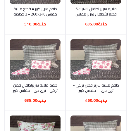
أضف إلى السلة
ملاية سرير اطفال استيك 6
أضف إلى السلة
طقم سرير كبير 4 قطع ملاية
قطع للأطفال سرير مقاس
مقاس 240×260 + 2 خدادية
ملاية 240 ملايتين ومخدتين
52×72 + 1 مخدة 170×45
جنية635.00
جنية510.00
وخدديتين
مخلوط 70% قطن 30%
بوليستر معالج ضد الانكماش
والوبرة
أضف إلى السلة
طقم ملاية سرير قطن تركى -
أضف إلى السلة
طقم ملاية سريراطفال قطن
ثرى دى -- مقاس كبير
تركى - ثرى دى - مقاس كبير
-4قطع -1 240*260 سم 2
-6 قطع --2 240 سم - 2
جنية460.00
جنية635.00
كيس مخدده 170*45 خدادية
كيس مخدده 125*45 -
52*72 -جودة عالية، متعدد
خدادية 52*72 -جودة عالية
سادة متعدد