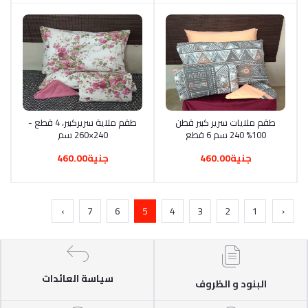
أضف إلى السلة
طقم ملايات سرير كبير قطن
أضف إلى السلة
طقم ملاية سريركبير، 4 قطع -
100% 240 سم 6 قطع
240×260 سم
(متعدد الألوان
جنية460.00
جنية460.00
›
7
6
5
4
3
2
1
‹
سياسة العائدات
البنود و الظروف