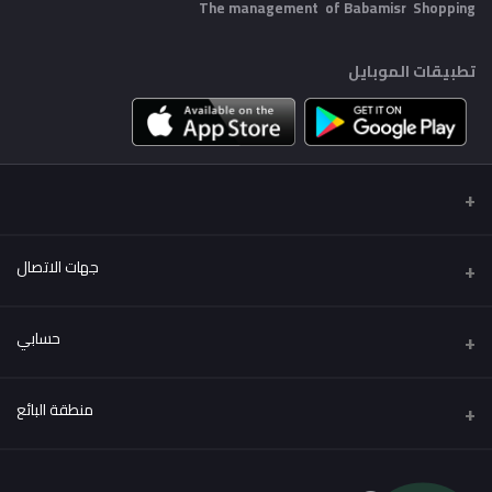
The management of Babamisr
Shopping
تطبيقات الموبايل
جهات الاتصال
عنوان
حسابي
Babamisr Shopping
تسجيل الدخول
هاتف
منطقة البائع
01556067621
تاريخ الطلب
كن بائعًا
قدم الآن
البريد الإلكتروني
قائمة امنياتي