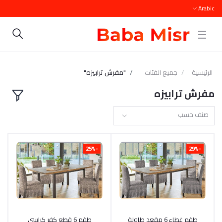
Arabic
الرئيسية
جميع الفئات
"مفرش ترابيزه"
مفرش ترابيزه
صنف حسب
-25%
-29%
أضف إلى السلة
طقم غطاء 6 مقعد طاولة
أضف إلى السلة
طقم 6 قطع كفر كراسي