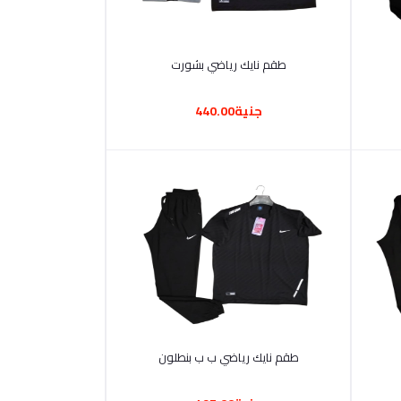
أضف إلى السلة
طقم نايك رياضي بشورت
جنية440.00
أضف إلى السلة
طقم نايك رياضي ب ب بنطلون