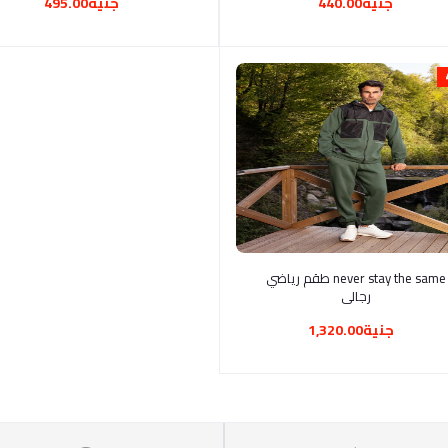
جنية440.00
جنية495.00
أضف إلى السلة
never stay the same طقم رياضي
رجالي
جنية1,320.00