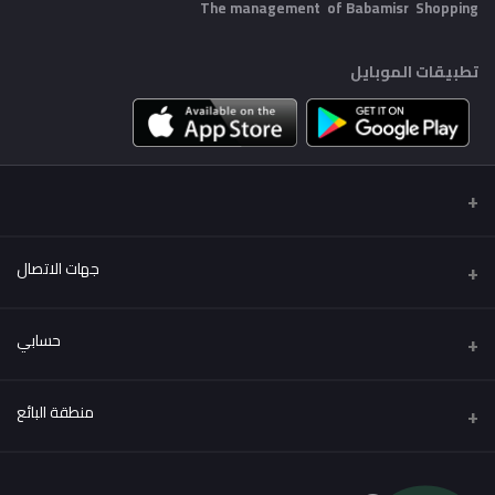
The management of Babamisr
Shopping
تطبيقات الموبايل
جهات الاتصال
عنوان
حسابي
Babamisr Shopping
تسجيل الدخول
هاتف
منطقة البائع
01556067621
تاريخ الطلب
كن بائعًا
قدم الآن
البريد الإلكتروني
قائمة امنياتي