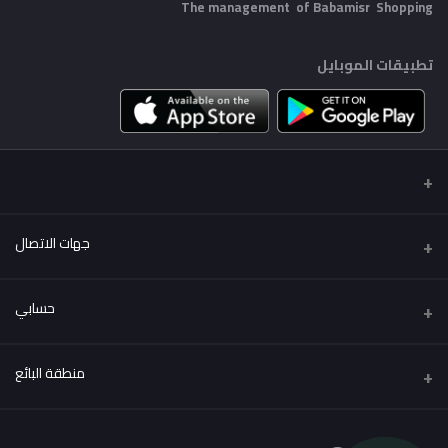
The management of Babamisr
Shopping
تطبيقات الموبايل
جهات الاتصال
عنوان
حسابي
Babamisr Shopping
تسجيل الدخول
هاتف
منطقة البائع
01556067621
تاريخ الطلب
كن بائعًا
قدم الآن
البريد الإلكتروني
قائمة امنياتي