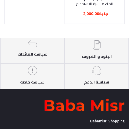
للماء مناسبة للاستخدام
كشنطة عمل وسفر ورحلات
جنية2,000.00
والسفر واللابتوب وشنطة
كروس وشنطة كتف للرجال
والنساء.
سياسة العائدات
البنود و الظروف
سياسة الدعم
سياسة خاصة
Babamisr Shopping