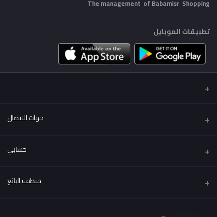
The management of Babamisr
Shopping
تطبيقات الموبايل
جهات الاتصال
عنوان
حسابي
Babamisr Shopping
تسجيل الدخول
هاتف
منطقة البائع
01556067621
تاريخ الطلب
كن بائعًا
قدم الآن
البريد الإلكتروني
قائمة امنياتي