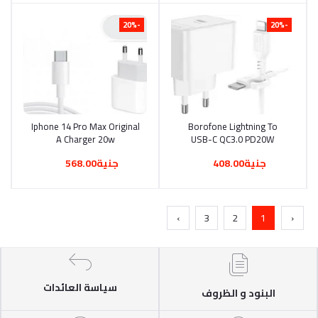
-20%
-20%
Iphone 14 Pro Max Original
أضف إلى السلة
Borofone Lightning To
أضف إلى السلة
A Charger 20w
USB-C QC3.0 PD20W
IPhone Charger A81
جنية408.00
جنية568.00
›
3
2
1
‹
سياسة العائدات
البنود و الظروف