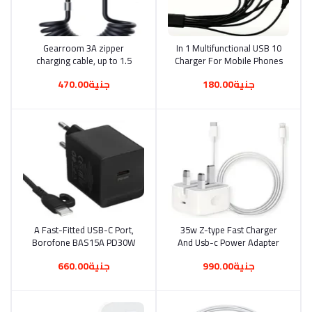
Gearroom 3A zipper
أضف إلى السلة
10 In 1 Multifunctional USB
أضف إلى السلة
charging cable, up to 1.5
Charger For Mobile Phones
meters long, from USB to
(0896)
جنية180.00
جنية470.00
iPhone. S-A43(0993)
A Fast-Fitted USB-C Port,
أضف إلى السلة
35w Z-type Fast Charger
أضف إلى السلة
Borofone BAS15A PD30W
And Usb-c Power Adapter
Charger, Designed To Ship
For Iphone 11, 12, 13, And
جنية990.00
جنية660.00
The Samsung And IPhone
14 Pro Max (1752)
15.16 Devices Fast And
Securely. (0241)