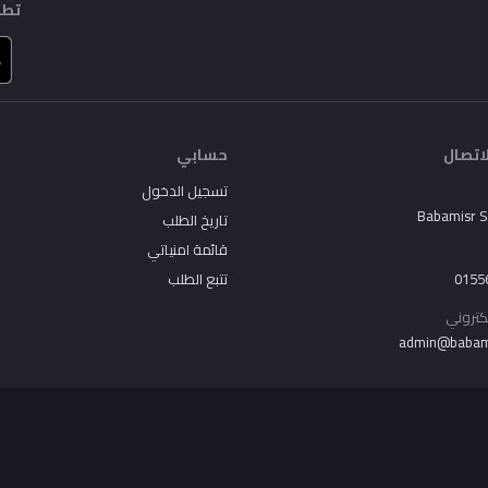
تطب
اتصال
حسابي
تسجيل الدخول
Babamisr 
تاريخ الطلب
قائمة امنياتي
0155
تتبع الطلب
لكتروني
admin@babam