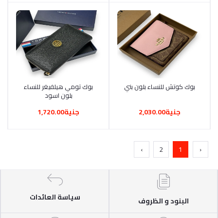
أضف إلى السلة
بوك كوتش للنساء بلون بني
أضف إلى السلة
بوك تومي هيلفيغر للنساء
بلون اسود
جنية2,030.00
جنية1,720.00
›
2
1
‹
سياسة العائدات
البنود و الظروف