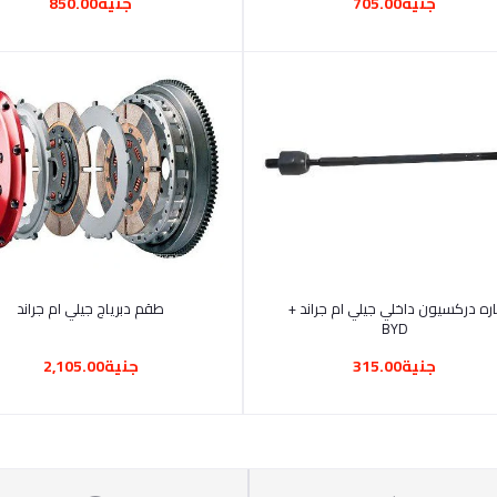
جنية705.00
جنية850.00
أضف إلى السلة
أضف إلى السلة
اره دركسيون داخلي جيلي ام جراند +
طقم دبرياج جيلي ام جراند
BYD
جنية315.00
جنية2,105.00