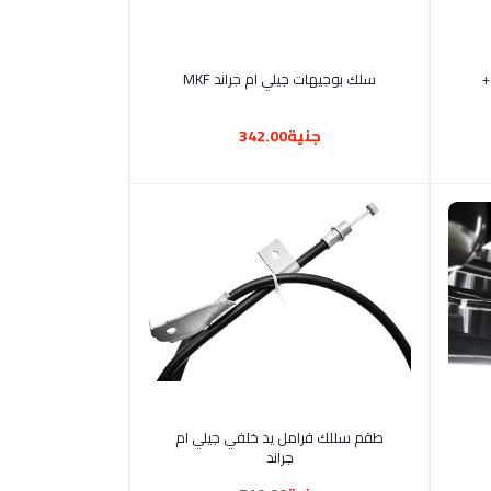
أضف إلى السلة
+
سلك بوجيهات جيلي ام جراند MKF
جنية342.00
أضف إلى السلة
طقم سللك فرامل يد خلفي جيلي ام
جراند