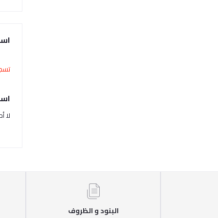
است
تسجي
اسئ
لا أ
البنود و الظروف