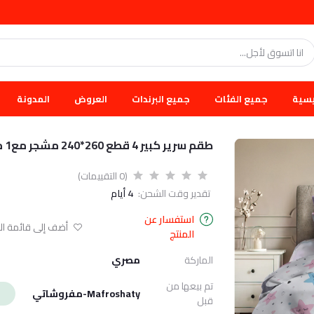
يسية
جميع الفئات
جميع البرندات
العروض
المدونة
طقم سرير كبير 4 قطع 260*240 مشجر مع1 مخده 170*45و2 خدديه 52*72
(0 التقييمات)
تقدير وقت الشحن:
4 أيام
استفسار عن
أضف إلى قائمة الا
المنتج
الماركة
مصري
تم بيعها من
Mafroshaty-مفروشاتي
قبل