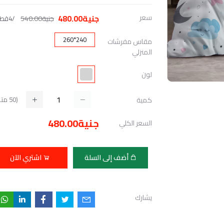
سعر
جنية480.00
جنية540.00
/4قطعه
240*260
مقاس مفرشات
المنزلي
لون
(
50
متا
كمية
جنية480.00
السعر الكلي
أضف إلى السلة
اشتري الآن
يشارك