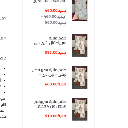
240×260 سم مكون
من 4 قطع مخده
170*45 ...2 خدديه
جنية460.00
52*72* خامه العامريه
جنية460.00 -
1ملايه 260*240
جنية560.00
طقم ملاية
1 مخده 170*45
سريراطفال- ثرى دى
مقاس كبير -قطن
تركى --عدد1 240*
جنية585.00
260سم- كيس مخدده
2 خدديه 52*72
170*45 سم -كيس
خدادية 52*72 متعدد**
طقم ملاية سرير قطن
م
مزيج القطن
تركى - ثرى دى -
م
مقاس كبير -4قطع -1
أ
240*260 سم - كيس
جنية460.00
ل
مخدده 170*45 -2
خدادية 52*72 -جودة
عالية مشجر
موا
طقم ملاية سريركبير
اللو
مكون من 4 قطع
عدد
مصنوع من القطن
مزيج متعدد الألوان
جنية510.00
قدّم
مقاس240*260سم