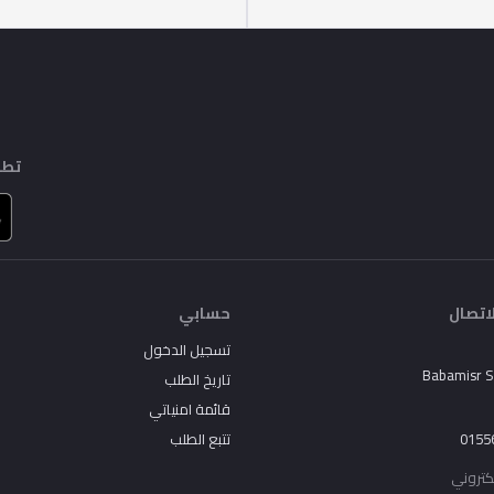
تطب
اتصال
حسابي
تسجيل الدخول
Babamisr 
تاريخ الطلب
قائمة امنياتي
0155
تتبع الطلب
لكتروني