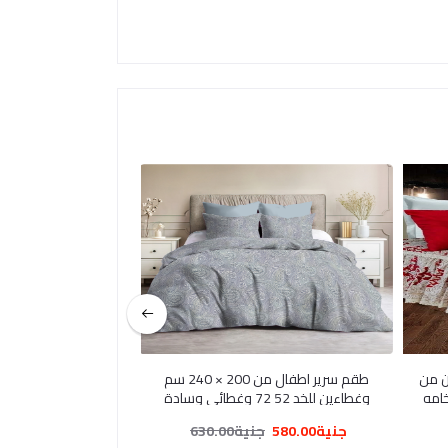
ن من
طقم سرير اطفال من 200 × 240 سم
طقم ملايه كبي
240 قطن خامه
وغطاءين للخد 52 72 وغطائي وسادة
120*45 6 قطع للاطفال
العام
جنية580.00
جنية630.00
جنية510.00