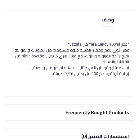
وصف
*عطر Yara Candy 100ml من Lattafa*
عطر أنثوي ناعم ومميز، بلمسة حلوة مستوحاة من الحلويات والفواكه.
يفتح برائحة الفراولة والتوت، مع قلب زهري كريمي، وقاعدة دافئة من
الفانيليا والمسك.
ثبات ممتاز وفوحان ناعم، مثالي للاستخدام اليومي والصيفي.
زجاجة أنيقة وحجم 100 مل يكفي لفترة طويلة.
Frequently Bought Products
استفسارات المنتج (0)