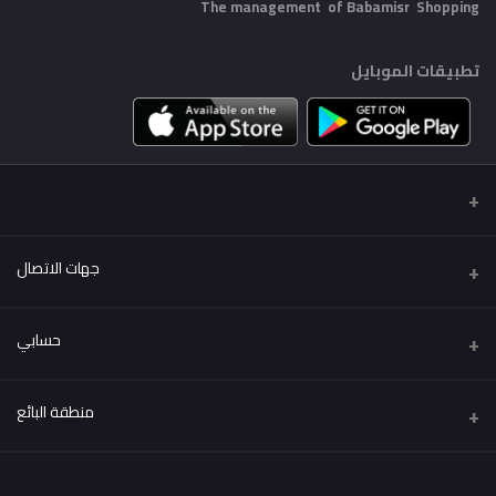
The management of Babamisr
Shopping
تطبيقات الموبايل
جهات الاتصال
عنوان
حسابي
Babamisr Shopping
تسجيل الدخول
هاتف
منطقة البائع
01556067621
تاريخ الطلب
كن بائعًا
قدم الآن
البريد الإلكتروني
قائمة امنياتي