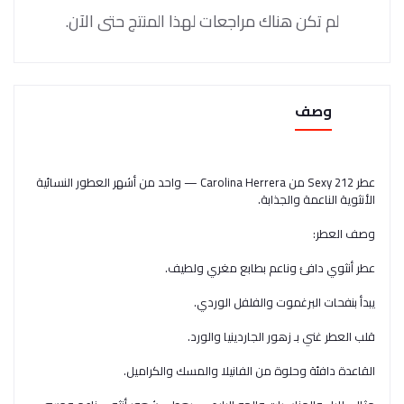
لم تكن هناك مراجعات لهذا المنتج حتى الآن.
وصف
عطر 212 Sexy من Carolina Herrera — واحد من أشهر العطور النسائية
الأنثوية الناعمة والجذابة.
وصف العطر:
عطر أنثوي دافئ وناعم بطابع مغري ولطيف.
يبدأ بنفحات البرغموت والفلفل الوردي.
قلب العطر غني بـ زهور الجاردينيا والورد.
القاعدة دافئة وحلوة من الفانيلا والمسك والكراميل.