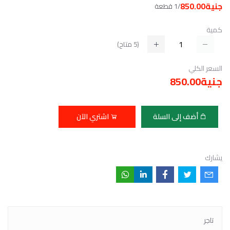
جنية850.00
/1 قطعة
كمية
(
5
متاح)
السعر الكلي
جنية850.00
أضف إلى السلة
اشتري الآن
يشارك
تاجر