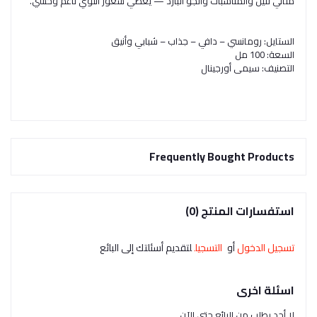
مثالي لليل والمناسبات والجو البارد — يعطي شعور أنثوي ناعم وحسي.
الستايل: رومانسي – دافي – جذاب – شبابي وأنيق
السعة: 100 مل
التصنيف: سيمي أورجينال
Frequently Bought Products
استفسارات المنتج (0)
تسجيل الدخول
أو
التسجيل
لتقديم أسئلتك إلى البائع
اسئلة اخرى
لا أحد يطلب من البائع حتى الآن