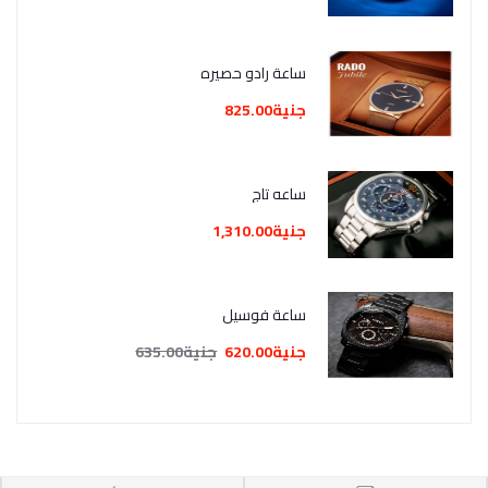
ساعة رادو حصيره
جنية825.00
ساعه تاج
جنية1,310.00
ساعة فوسيل
جنية620.00
جنية635.00