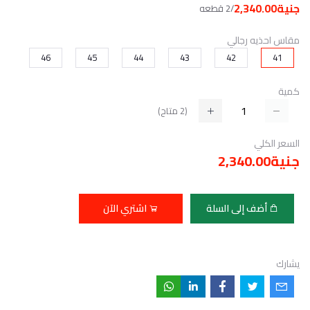
جنية2,340.00
/2 قطعه
مقاس احذيه رجالي
46
45
44
43
42
41
كمية
(
2
متاح)
السعر الكلي
جنية2,340.00
أضف إلى السلة
اشتري الآن
يشارك