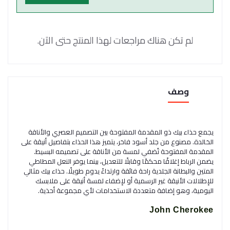
لم تكن هناك مراجعات لهذا المنتج حتى الآن.
وصف
يجمع حذاء بيك ذو المقدمة المفتوحة بين التصميم العصري والأناقة
الخالدة. مصنوع من جلد أسود فاخر، يتميز هذا الحذاء بتفاصيل أنيقة على
المقدمة المفتوحة تُضفي لمسة من الأناقة على تصميمه البسيط.
يضمن الرباط إغلاقًا محكمًا وقابلًا للتعديل، بينما يوفر النعل المطاطي
المتين والبطانة الجلدية راحة فائقة وارتداءً يدوم طويلًا. حذاء بيك مثالي
للإطلالات الأنيقة غير الرسمية أو لإضفاء لمسة أنيقة على ملابسك
اليومية، وهو إضافة متعددة الاستخدامات لأي مجموعة أحذية.
John Cherokee