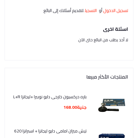
تسجيل الدخول
أو
التسجيل
لتقديم أسئلتك إلى البائع
اسئلة اخرى
لا أحد يطلب من البائع حتى الآن
المنتجات الأكثر مبيعا
باره دركسيون خارجى دايو نوبيرا +ليجانزا L+R
جنية168.00
تيش ميزان امامى دايو ليجانزا + اسبرانزا 620