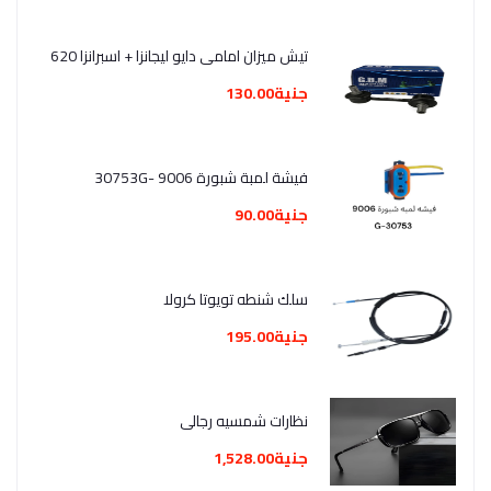
تيش ميزان امامى دايو ليجانزا + اسبرانزا 620
جنية130.00
فيشة لمبة شبورة 9006 -30753G
جنية90.00
سلك شنطه تويوتا كرولا
جنية195.00
نظارات شمسيه رجالي
جنية1,528.00