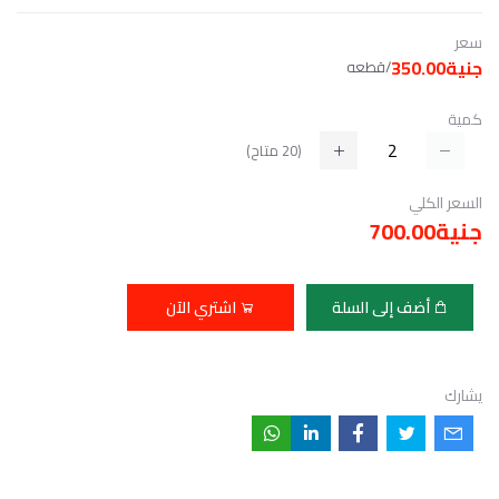
سعر
جنية350.00
/قطعه
كمية
(
20
متاح)
السعر الكلي
جنية700.00
أضف إلى السلة
اشتري الآن
يشارك