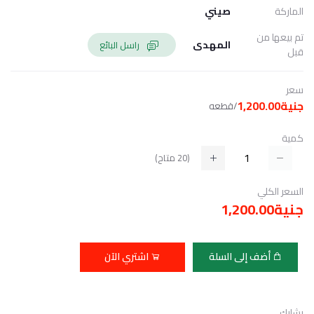
الماركة
صيني
تم بيعها من
المهدى
راسل البائع
قبل
سعر
جنية1,200.00
/قطعه
كمية
(
20
متاح)
السعر الكلي
جنية1,200.00
أضف إلى السلة
اشتري الآن
يشارك