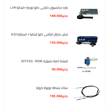
باره دركسيون خارجى دايو نوبيرا +ليجانزا L+R
جنية168.00
تيش ميزان امامى دايو ليجانزا + اسبرانزا 620
جنية130.00
فيشة لمبة شبورة 9006 -30753G
جنية90.00
سلك شنطه تويوتا كرولا
جنية195.00