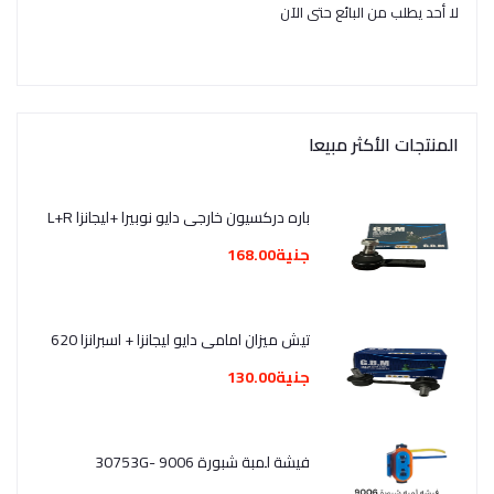
لا أحد يطلب من البائع حتى الآن
المنتجات الأكثر مبيعا
باره دركسيون خارجى دايو نوبيرا +ليجانزا L+R
جنية168.00
تيش ميزان امامى دايو ليجانزا + اسبرانزا 620
جنية130.00
فيشة لمبة شبورة 9006 -30753G