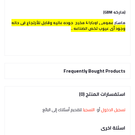
(ماركه GBM)
ماستر
عمومى اوبترا 4 مخرج جوده عاليه وقابل للأرتجاع فى حاله
وجود أى عيوب تخص الصناعه ..
Frequently Bought Products
استفسارات المنتج (0)
تسجيل الدخول
أو
التسجيل
لتقديم أسئلتك إلى البائع
اسئلة اخرى