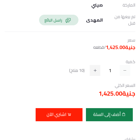
الماركة
صيني
تم بيعها من
المهدى
راسل البائع
قبل
سعر
جنية1,425.00
/قطعه
كمية
(
10
متاح)
السعر الكلي
جنية1,425.00
أضف إلى السلة
اشتري الآن
يشارك