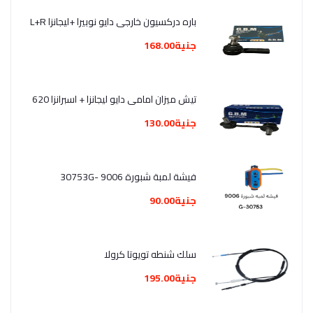
باره دركسيون خارجى دايو نوبيرا +ليجانزا L+R
جنية168.00
تيش ميزان امامى دايو ليجانزا + اسبرانزا 620
جنية130.00
فيشة لمبة شبورة 9006 -30753G
جنية90.00
سلك شنطه تويوتا كرولا
جنية195.00