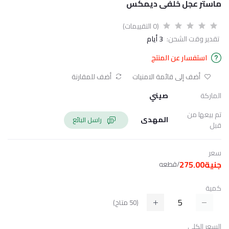
ماستر عجل خلفى ديمكس
(0 التقييمات)
تقدير وقت الشحن:
3 أيام
استفسار عن المنتج
أضف إلى قائمة الامنيات
أضف للمقارنة
الماركة
صيني
تم بيعها من
المهدى
راسل البائع
قبل
سعر
جنية275.00
/قطعه
كمية
(
50
متاح)
السعر الكلي