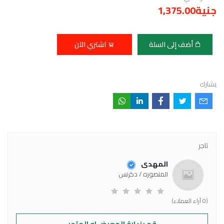
جنية1,375.00
أضف إلى السلة
اشتري الآن
يشارك
تاجر
المهدى
المنصوره / دكرنس
(0 آراء العملاء)
قم بزيارة المعرض او المتجر