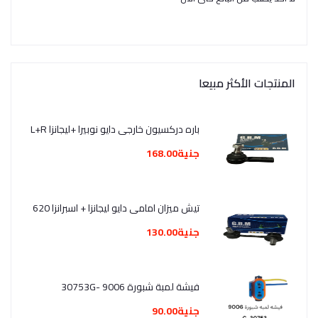
المنتجات الأكثر مبيعا
باره دركسيون خارجى دايو نوبيرا +ليجانزا L+R
جنية168.00
تيش ميزان امامى دايو ليجانزا + اسبرانزا 620
جنية130.00
فيشة لمبة شبورة 9006 -30753G
جنية90.00