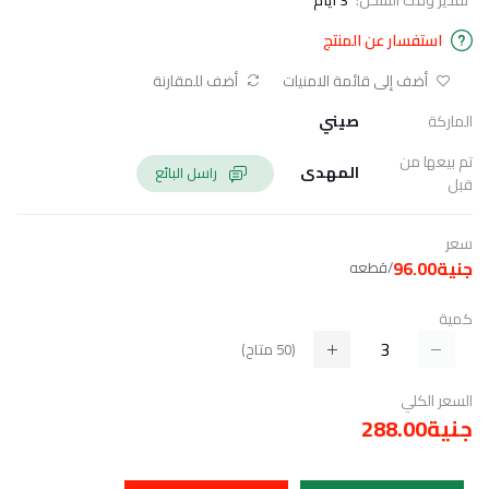
استفسار عن المنتج
أضف إلى قائمة الامنيات
أضف للمقارنة
الماركة
صيني
تم بيعها من
المهدى
راسل البائع
قبل
سعر
جنية96.00
/قطعه
كمية
(
50
متاح)
السعر الكلي
جنية288.00