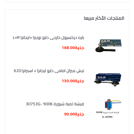
المنتجات الأكثر مبيعا
باره دركسيون خارجى دايو نوبيرا +ليجانزا L+R
جنية168.00
تيش ميزان امامى دايو ليجانزا + اسبرانزا 620
جنية130.00
فيشة لمبة شبورة 9006 -30753G
جنية90.00