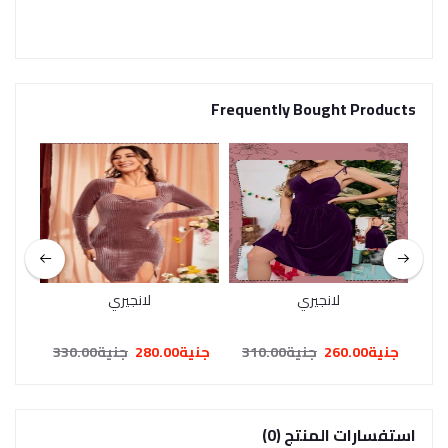
Frequently Bought Products
لانجيري
لانجيري
جنية260.00
جنية310.00
جنية280.00
جنية330.00
جنية0.00
استفسارات المنتج (0)