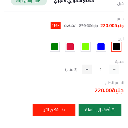
مصنع سموزي لانجري
راسل البائع
قبل
سعر
جنية220.00
جنية270.00
/قطعة
-19%
لون
كمية
(
2
متاح)
السعر الكلي
جنية220.00
أضف إلى السلة
اشتري الآن