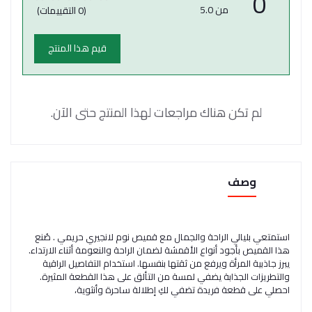
0
من 5.0
(0 التقييمات)
قيم هذا المنتج
لم تكن هناك مراجعات لهذا المنتج حتى الآن.
وصف
استمتعي بليالي الراحة والجمال مع قميص نوم لانجيري حريمي . صُنع
هذا القميص بأجود أنواع الأقمشة لضمان الراحة والنعومة أثناء الارتداء.
يبرز جاذبية المرأة ويرفع من ثقتها بنفسها. استخدام التفاصيل الراقية
والتطريزات الجذابة يضفي لمسة من التألق على هذا القطعة المثيرة.
احصلي على قطعة فريدة تضفي لكِ إطلالة ساحرة وأنثوية،