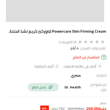
Powercare Skin Firming Cream (باوركير كريم لشدّ الجلد)،
(0 التقييمات)
تقدير وقت الشحن:
4 أيام
استفسار عن المنتج
أضف إلى قائمة الامنيات
أضف للمقارنة
الماركة
مصري
تم بيعها من
Dr. Health
راسل البائع
قبل
سعر
جنية260.00
جنية460.00
/150 جرام
-43%