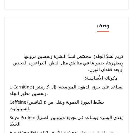
وصف
كريم لشدّ الجلد)، مخصّص لشدّ البشرة وتحسين مرونتها
ومظهرها، خصوصًا في مناطق مثل البطن، الذراعين، الفخذين
أو بعد فقدان الوزن.
مكوناته الأساسية:
L-Carnitine (إل-كارنيتين): يساعد على حرق الدهون الموضعية
وتحسين مظهر الجلد.
Caffeine (الكافيين): ينشّط الدورة الدموية ويقلل من
السيلوليت.
Soya Protein (بروتين الصويا): يغذي البشرة ويساعد في تجديد
الخلايا.
Aloe Vera Extract (خلاصة الألوفيرا): يرطب البشرة ويهدئها.