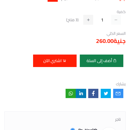
كمية
(
3
متاح)
السعر الكلي
جنية260.00
أضف إلى السلة
اشتري الآن
يشارك
تاجر