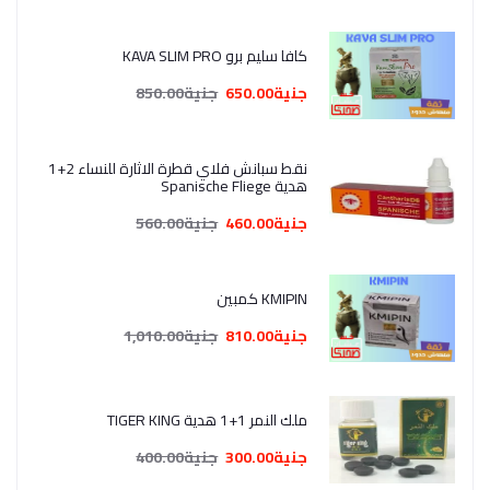
كافا سليم برو KAVA SLIM PRO
جنية650.00
جنية850.00
نقط سبانش فلاي قطرة الاثارة للنساء 2+1
هدية Spanische Fliege
جنية460.00
جنية560.00
KMIPIN كمبين
جنية810.00
جنية1,010.00
ملك النمر 1+1 هدية TIGER KING
جنية300.00
جنية400.00